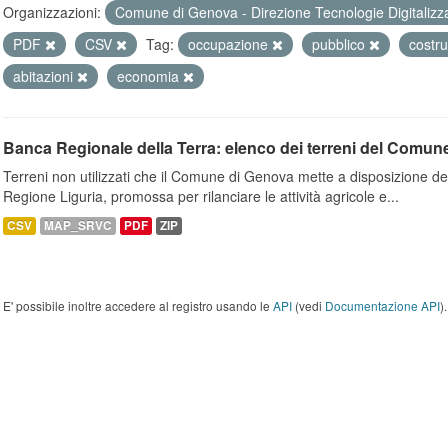
Organizzazioni:
Comune di Genova - Direzione Tecnologie Digitalizz
PDF
CSV
Tag:
occupazione
pubblico
costr
abitazioni
economia
Banca Regionale della Terra: elenco dei terreni del Comun
Terreni non utilizzati che il Comune di Genova mette a disposizione dell
Regione Liguria, promossa per rilanciare le attività agricole e...
CSV
MAP_SRVC
PDF
ZIP
E' possibile inoltre accedere al registro usando le
API
(vedi
Documentazione API
).