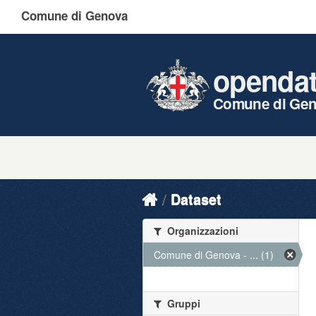
Comune di Genova
openda
Comune di Ge
Dataset
Organizzazioni
Comune di Genova - ... (1)
Gruppi