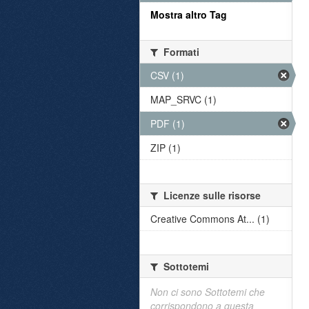
Mostra altro Tag
Formati
CSV (1)
MAP_SRVC (1)
PDF (1)
ZIP (1)
Licenze sulle risorse
Creative Commons At... (1)
Sottotemi
Non ci sono Sottotemi che
corrispondono a questa