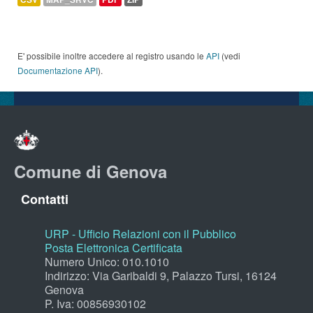
E' possibile inoltre accedere al registro usando le
API
(vedi
Documentazione API
).
Comune di Genova
Contatti
URP - Ufficio Relazioni con il Pubblico
Posta Elettronica Certificata
Numero Unico: 010.1010
Indirizzo: Via Garibaldi 9, Palazzo Tursi, 16124
Genova
P. Iva: 00856930102