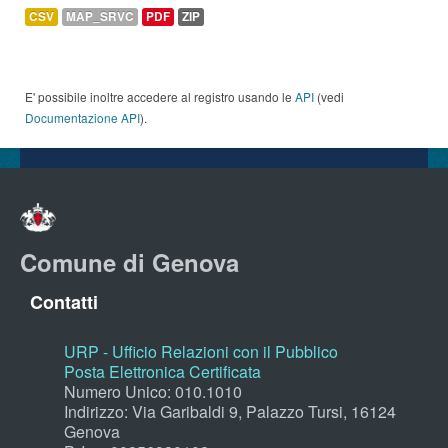
CSV
MAP_SRVC
PDF
ZIP
E' possibile inoltre accedere al registro usando le
API
(vedi
Documentazione API
).
Comune di Genova
Contatti
URP - Ufficio Relazioni con il Pubblico
Posta Elettronica Certificata
Numero Unico: 010.1010
Indirizzo: Via Garibaldi 9, Palazzo Tursi, 16124
Genova