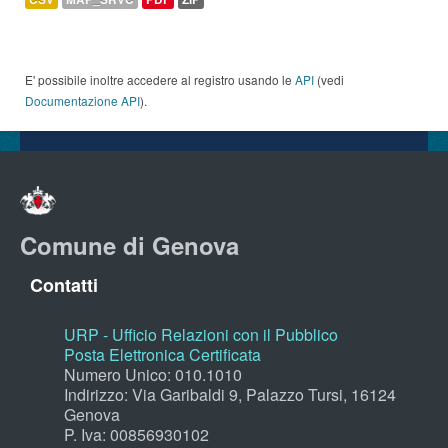
E' possibile inoltre accedere al registro usando le
API
(vedi
Documentazione API
).
Comune di Genova
Contatti
URP - Ufficio Relazioni con il Pubblico
Posta Elettronica Certificata
Numero Unico: 010.1010
Indirizzo: Via Garibaldi 9, Palazzo Tursi, 16124
Genova
P. Iva: 00856930102