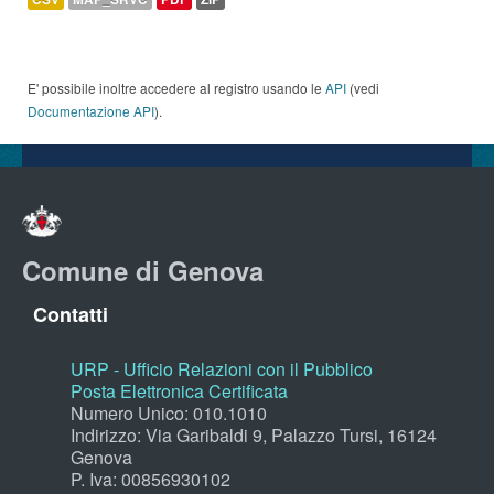
E' possibile inoltre accedere al registro usando le
API
(vedi
Documentazione API
).
Comune di Genova
Contatti
URP - Ufficio Relazioni con il Pubblico
Posta Elettronica Certificata
Numero Unico: 010.1010
Indirizzo: Via Garibaldi 9, Palazzo Tursi, 16124
Genova
P. Iva: 00856930102