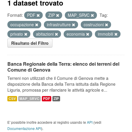
1 dataset trovato
Formati:
PDF
ZIP
MAP_SRVC
Tag:
occupazione
infrastrutture
costruzioni
privato
abitazioni
economia
immobili
Risultato del Filtro
Banca Regionale della Terra: elenco dei terreni del
Comune di Genova
Terreni non utilizzati che il Comune di Genova mette a
disposizione della Banca della Terra istituita dalla Regione
Liguria, promossa per rilanciare le attività agricole e...
CSV
MAP_SRVC
PDF
ZIP
E' possibile inoltre accedere al registro usando le
API
(vedi
Documentazione API
).