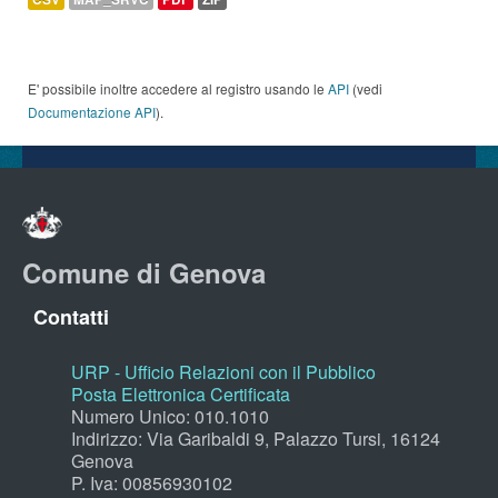
E' possibile inoltre accedere al registro usando le
API
(vedi
Documentazione API
).
Comune di Genova
Contatti
URP - Ufficio Relazioni con il Pubblico
Posta Elettronica Certificata
Numero Unico: 010.1010
Indirizzo: Via Garibaldi 9, Palazzo Tursi, 16124
Genova
P. Iva: 00856930102