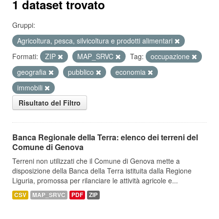
1 dataset trovato
Gruppi:
Agricoltura, pesca, silvicoltura e prodotti alimentari
Formati:
ZIP
MAP_SRVC
Tag:
occupazione
geografia
pubblico
economia
immobili
Risultato del Filtro
Banca Regionale della Terra: elenco dei terreni del
Comune di Genova
Terreni non utilizzati che il Comune di Genova mette a
disposizione della Banca della Terra istituita dalla Regione
Liguria, promossa per rilanciare le attività agricole e...
CSV
MAP_SRVC
PDF
ZIP