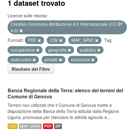
1 dataset trovato
Licenze sulle risorse:
Creative Commons Attribuzione 4.0 Internazionale (CC BY
4.0)
Formati:
PDF
CSV
MAP_SRVC
Tag:
occupazione
geografia
pubblico
costruzioni
privato
economia
Risultato del Filtro
Banca Regionale della Terra: elenco dei terreni del
Comune di Genova
Terreni non utilizzati che il Comune di Genova mette a
disposizione della Banca della Terra istituita dalla Regione
Liguria, promossa per rilanciare le attività agricole e...
CSV
MAP_SRVC
PDF
ZIP