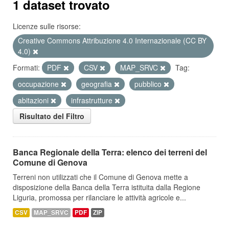
1 dataset trovato
Licenze sulle risorse:
Creative Commons Attribuzione 4.0 Internazionale (CC BY
4.0)
Formati:
PDF
CSV
MAP_SRVC
Tag:
occupazione
geografia
pubblico
abitazioni
infrastrutture
Risultato del Filtro
Banca Regionale della Terra: elenco dei terreni del
Comune di Genova
Terreni non utilizzati che il Comune di Genova mette a
disposizione della Banca della Terra istituita dalla Regione
Liguria, promossa per rilanciare le attività agricole e...
CSV
MAP_SRVC
PDF
ZIP