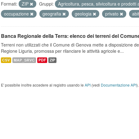
Formati:
ZIP
Gruppi:
Agricoltura, pesca, silvicoltura e prodotti
occupazione
geografia
geologia
privato
abi
Banca Regionale della Terra: elenco dei terreni del Comun
Terreni non utilizzati che il Comune di Genova mette a disposizione dell
Regione Liguria, promossa per rilanciare le attività agricole e...
CSV
MAP_SRVC
PDF
ZIP
E' possibile inoltre accedere al registro usando le
API
(vedi
Documentazione API
).