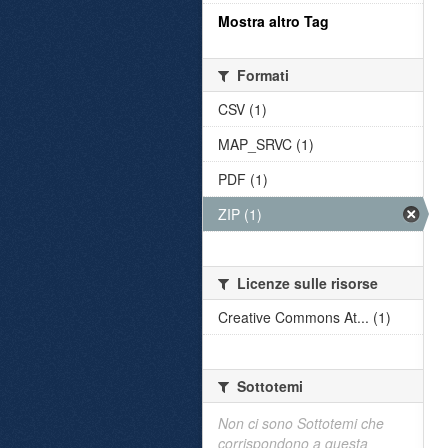
Mostra altro Tag
Formati
CSV (1)
MAP_SRVC (1)
PDF (1)
ZIP (1)
Licenze sulle risorse
Creative Commons At... (1)
Sottotemi
Non ci sono Sottotemi che
corrispondono a questa