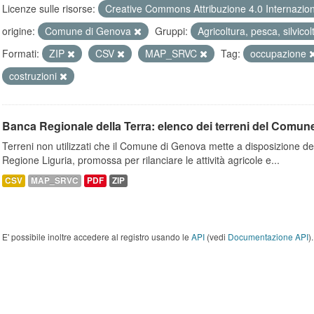
Licenze sulle risorse:
Creative Commons Attribuzione 4.0 Internazio
origine:
Comune di Genova
Gruppi:
Agricoltura, pesca, silvico
Formati:
ZIP
CSV
MAP_SRVC
Tag:
occupazione
costruzioni
Banca Regionale della Terra: elenco dei terreni del Comun
Terreni non utilizzati che il Comune di Genova mette a disposizione dell
Regione Liguria, promossa per rilanciare le attività agricole e...
CSV
MAP_SRVC
PDF
ZIP
E' possibile inoltre accedere al registro usando le
API
(vedi
Documentazione API
).