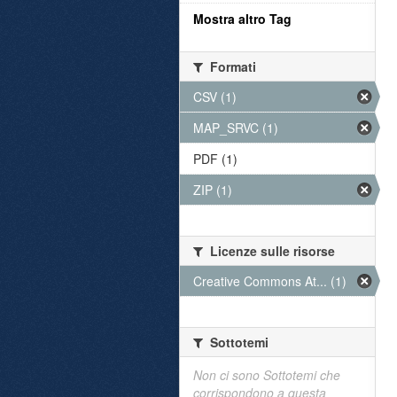
Mostra altro Tag
Formati
CSV (1)
MAP_SRVC (1)
PDF (1)
ZIP (1)
Licenze sulle risorse
Creative Commons At... (1)
Sottotemi
Non ci sono Sottotemi che
corrispondono a questa