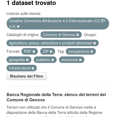
1 dataset trovato
Licenze sulle risorse:
Creative Commons Attribuzione 4.0 Internazionale (CC BY
4.0)
Cataloghi di origine:
Comune di Genova
Gruppi:
Agricoltura, pesca, silvicoltura e prodotti alimentari
Formati:
PDF
ZIP
Tag:
occupazione
geografia
pubblico
economia
infrastrutture
Risultato del Filtro
Banca Regionale della Terra: elenco dei terreni del
Comune di Genova
Terreni non utilizzati che il Comune di Genova mette a
disposizione della Banca della Terra istituita dalla Regione