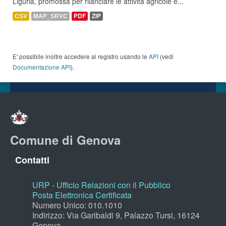
Liguria, promossa per rilanciare le attività agricole e...
CSV
MAP_SRVC
PDF
ZIP
E' possibile inoltre accedere al registro usando le
API
(vedi
Documentazione API
).
Comune di Genova
Contatti
URP - Ufficio Relazioni con il Pubblico
Posta Elettronica Certificata
Numero Unico: 010.1010
Indirizzo: Via Garibaldi 9, Palazzo Tursi, 16124
Genova