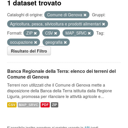
1 dataset trovato
Cataloghi di origine:
Comune di Genova
Gruppi:
Agricoltura, pesca, silvicoltura e prodotti alimentari
Formati:
ZIP
CSV
MAP_SRVC
Tag:
occupazione
geografia
Risultato del Filtro
Banca Regionale della Terra: elenco dei terreni del
Comune di Genova
Terreni non utilizzati che il Comune di Genova mette a
disposizione della Banca della Terra istituita dalla Regione
Liguria, promossa per rilanciare le attività agricole e...
CSV
MAP_SRVC
PDF
ZIP
E' possibile inoltre accedere al registro usando le
API
(vedi