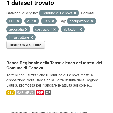
1 dataset trovato
Cataloghi di origine:
Comune di Genova
Formati:
PDF
ZIP
CSV
Tag:
occupazione
geografia
costruzioni
abitazioni
infrastrutture
Risultato del Filtro
Banca Regionale della Terra: elenco dei terreni del
Comune di Genova
Terreni non utilizzati che il Comune di Genova mette a
disposizione della Banca della Terra istituita dalla Regione
Liguria, promossa per rilanciare le attività agricole e...
CSV
MAP_SRVC
PDF
ZIP
E' possibile inoltre accedere al registro usando le
API
(vedi