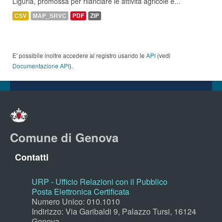
Liguria, promossa per rilanciare le attività agricole e...
CSV
MAP_SRVC
PDF
ZIP
E' possibile inoltre accedere al registro usando le
API
(vedi
Documentazione API
).
Comune di Genova
Contatti
URP - Ufficio Relazioni con il Pubblico
Posta Elettronica Certificata
Numero Unico: 010.1010
Indirizzo: Via Garibaldi 9, Palazzo Tursi, 16124
Genova