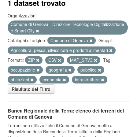
1 dataset trovato
Organizzazioni:
Comune di Genova - Direzione Tecnologie Digitalizzazione
e Smart City
Cataloghi di origine:
Comune di Genova
Gruppi:
Agricoltura, pesca, silvicoltura e prodotti alimentari
Formati:
ZIP
CSV
MAP_SRVC
Tag:
occupazione
geografia
pubblico
abitazioni
economia
infrastrutture
Risultato del Filtro
Banca Regionale della Terra: elenco dei terreni del
Comune di Genova
Terreni non utilizzati che il Comune di Genova mette a
disposizione della Banca della Terra istituita dalla Regione