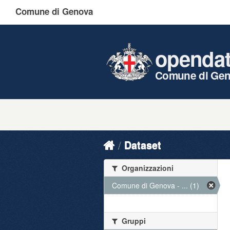
Comune di Genova
openda
Comune di Ge
Dataset
Organizzazioni
Comune di Genova - ... (1)
Gruppi