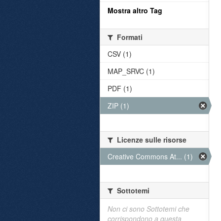
Mostra altro Tag
Formati
CSV (1)
MAP_SRVC (1)
PDF (1)
ZIP (1)
Licenze sulle risorse
Creative Commons At... (1)
Sottotemi
Non ci sono Sottotemi che
corrispondono a questa