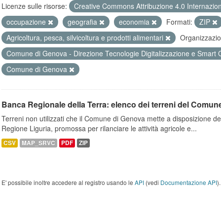
Licenze sulle risorse:
Creative Commons Attribuzione 4.0 Internazio
occupazione
geografia
economia
Formati:
ZIP
Agricoltura, pesca, silvicoltura e prodotti alimentari
Organizzazio
Comune di Genova - Direzione Tecnologie Digitalizzazione e Smart 
Comune di Genova
Banca Regionale della Terra: elenco dei terreni del Comun
Terreni non utilizzati che il Comune di Genova mette a disposizione dell
Regione Liguria, promossa per rilanciare le attività agricole e...
CSV
MAP_SRVC
PDF
ZIP
E' possibile inoltre accedere al registro usando le
API
(vedi
Documentazione API
).