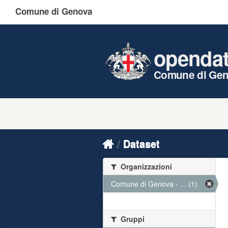
Comune di Genova
openda
Comune di Ge
Dataset
Organizzazioni
Comune di Genova - ... (1)
Gruppi