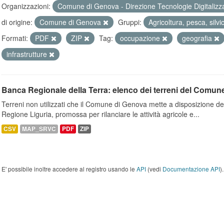
Organizzazioni:
Comune di Genova - Direzione Tecnologie Digitalizz
di origine:
Comune di Genova
Gruppi:
Agricoltura, pesca, silvi
Formati:
PDF
ZIP
Tag:
occupazione
geografia
infrastrutture
Banca Regionale della Terra: elenco dei terreni del Comun
Terreni non utilizzati che il Comune di Genova mette a disposizione dell
Regione Liguria, promossa per rilanciare le attività agricole e...
CSV
MAP_SRVC
PDF
ZIP
E' possibile inoltre accedere al registro usando le
API
(vedi
Documentazione API
).