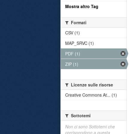
Mostra altro Tag
Formati
CSV (1)
MAP_SRVC (1)
PDF (1)
ZIP (1)
Licenze sulle risorse
Creative Commons At... (1)
Sottotemi
Non ci sono Sottotemi che
corrispondono a questa