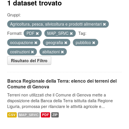
1 dataset trovato
Gruppi:
Agricoltura, pesca, silvicoltura e prodotti alimentari
Formati:
PDF
MAP_SRVC
Tag:
occupazione
geografia
pubblico
costruzioni
abitazioni
Risultato del Filtro
Banca Regionale della Terra: elenco dei terreni del
Comune di Genova
Terreni non utilizzati che il Comune di Genova mette a
disposizione della Banca della Terra istituita dalla Regione
Liguria, promossa per rilanciare le attività agricole e...
CSV
MAP_SRVC
PDF
ZIP