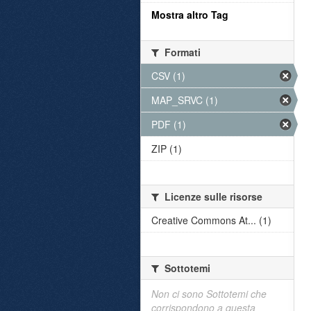
Mostra altro Tag
Formati
CSV (1)
MAP_SRVC (1)
PDF (1)
ZIP (1)
Licenze sulle risorse
Creative Commons At... (1)
Sottotemi
Non ci sono Sottotemi che
corrispondono a questa