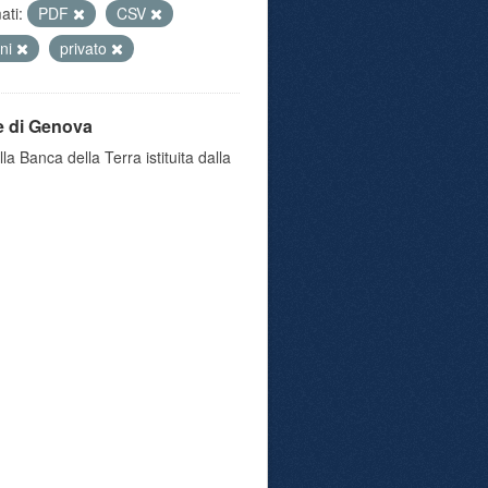
ati:
PDF
CSV
oni
privato
e di Genova
a Banca della Terra istituita dalla