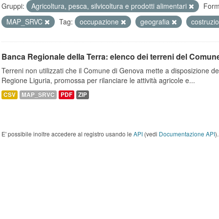
Gruppi:
Agricoltura, pesca, silvicoltura e prodotti alimentari
Form
MAP_SRVC
Tag:
occupazione
geografia
costruzi
Banca Regionale della Terra: elenco dei terreni del Comun
Terreni non utilizzati che il Comune di Genova mette a disposizione dell
Regione Liguria, promossa per rilanciare le attività agricole e...
CSV
MAP_SRVC
PDF
ZIP
E' possibile inoltre accedere al registro usando le
API
(vedi
Documentazione API
).