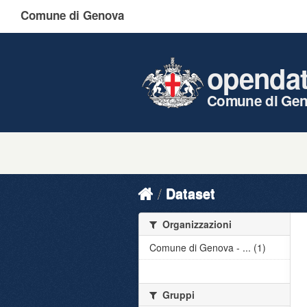
Comune di Genova
openda
Comune di Ge
Dataset
Organizzazioni
Comune di Genova - ... (1)
Gruppi