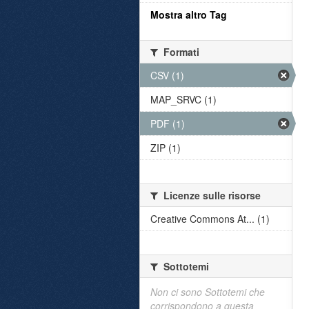
Mostra altro Tag
Formati
CSV (1)
MAP_SRVC (1)
PDF (1)
ZIP (1)
Licenze sulle risorse
Creative Commons At... (1)
Sottotemi
Non ci sono Sottotemi che
corrispondono a questa