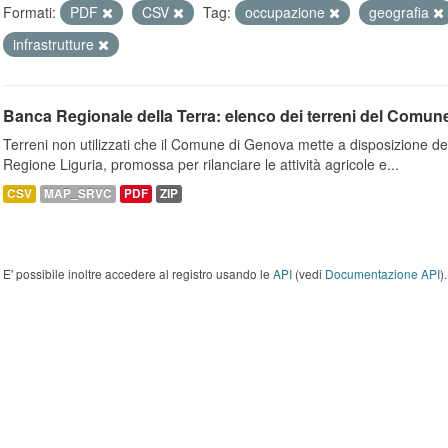
Formati:
PDF
CSV
Tag:
occupazione
geografia
infrastrutture
Banca Regionale della Terra: elenco dei terreni del Comun
Terreni non utilizzati che il Comune di Genova mette a disposizione dell
Regione Liguria, promossa per rilanciare le attività agricole e...
CSV
MAP_SRVC
PDF
ZIP
E' possibile inoltre accedere al registro usando le
API
(vedi
Documentazione API
).