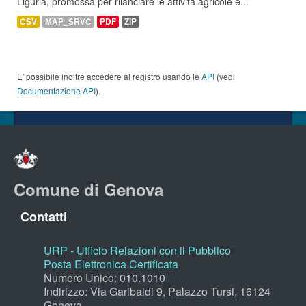
Liguria, promossa per rilanciare le attività agricole e...
CSV
MAP_SRVC
PDF
ZIP
E' possibile inoltre accedere al registro usando le
API
(vedi
Documentazione API
).
Comune di Genova
Contatti
URP - Ufficio Relazioni con il Pubblico
Posta Elettronica Certificata
Numero Unico: 010.1010
Indirizzo: Via Garibaldi 9, Palazzo Tursi, 16124
Genova