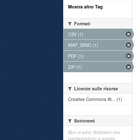
Mostra altro Tag
Formati
CSV (1)
MAP_SRVC (1)
PDF (1)
ZIP (1)
Licenze sulle risorse
Creative Commons At... (1)
Sottotemi
Non ci sono Sottotemi che
corrispondono a questa