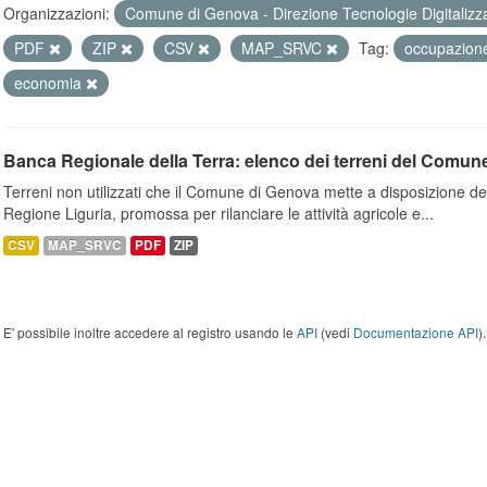
Organizzazioni:
Comune di Genova - Direzione Tecnologie Digitalizz
PDF
ZIP
CSV
MAP_SRVC
Tag:
occupazio
economia
Banca Regionale della Terra: elenco dei terreni del Comun
Terreni non utilizzati che il Comune di Genova mette a disposizione dell
Regione Liguria, promossa per rilanciare le attività agricole e...
CSV
MAP_SRVC
PDF
ZIP
E' possibile inoltre accedere al registro usando le
API
(vedi
Documentazione API
).