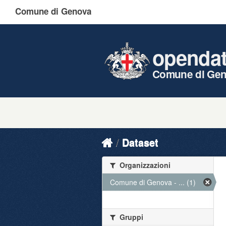
Comune di Genova
openda
Comune di Ge
Dataset
Organizzazioni
Comune di Genova - ... (1)
Gruppi