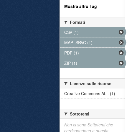
Mostra altro Tag
Formati
CSV (1)
MAP_SRVC (1)
PDF (1)
ZIP (1)
Licenze sulle risorse
Creative Commons At... (1)
Sottotemi
Non ci sono Sottotemi che
corrispondono a questa