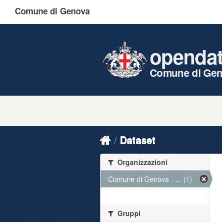
Comune di Genova
openda
Comune di Ge
Dataset
Organizzazioni
Comune di Genova - ... (1)
Gruppi