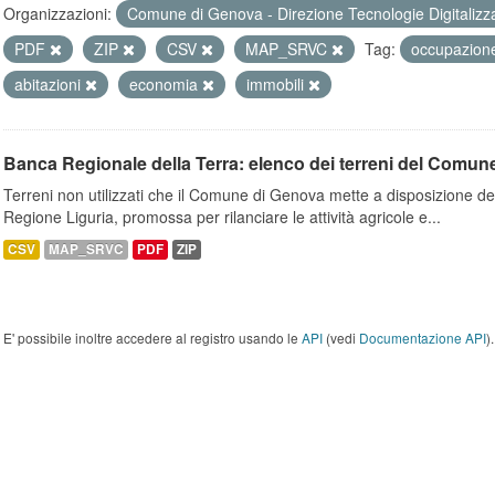
Organizzazioni:
Comune di Genova - Direzione Tecnologie Digitalizz
PDF
ZIP
CSV
MAP_SRVC
Tag:
occupazio
abitazioni
economia
immobili
Banca Regionale della Terra: elenco dei terreni del Comun
Terreni non utilizzati che il Comune di Genova mette a disposizione dell
Regione Liguria, promossa per rilanciare le attività agricole e...
CSV
MAP_SRVC
PDF
ZIP
E' possibile inoltre accedere al registro usando le
API
(vedi
Documentazione API
).