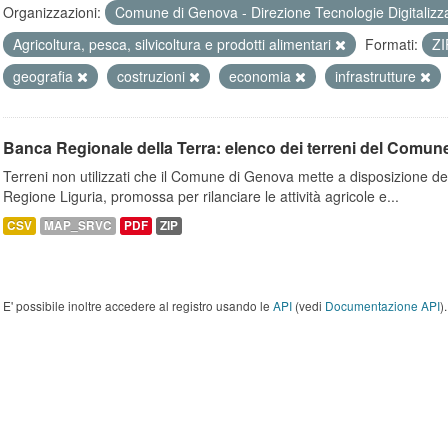
Organizzazioni:
Comune di Genova - Direzione Tecnologie Digitalizz
Agricoltura, pesca, silvicoltura e prodotti alimentari
Formati:
Z
geografia
costruzioni
economia
infrastrutture
Banca Regionale della Terra: elenco dei terreni del Comun
Terreni non utilizzati che il Comune di Genova mette a disposizione dell
Regione Liguria, promossa per rilanciare le attività agricole e...
CSV
MAP_SRVC
PDF
ZIP
E' possibile inoltre accedere al registro usando le
API
(vedi
Documentazione API
).