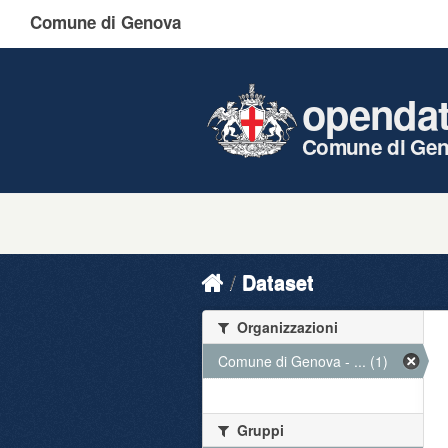
Comune di Genova
openda
Comune di Ge
Dataset
Organizzazioni
Comune di Genova - ... (1)
Gruppi