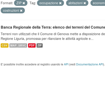
Formati:
ZIP
Tag:
occupazione
abitazioni
econom
costruzioni
Banca Regionale della Terra: elenco dei terreni del Comun
Terreni non utilizzati che il Comune di Genova mette a disposizione dell
Regione Liguria, promossa per rilanciare le attività agricole e...
CSV
MAP_SRVC
PDF
ZIP
E' possibile inoltre accedere al registro usando le
API
(vedi
Documentazione API
).