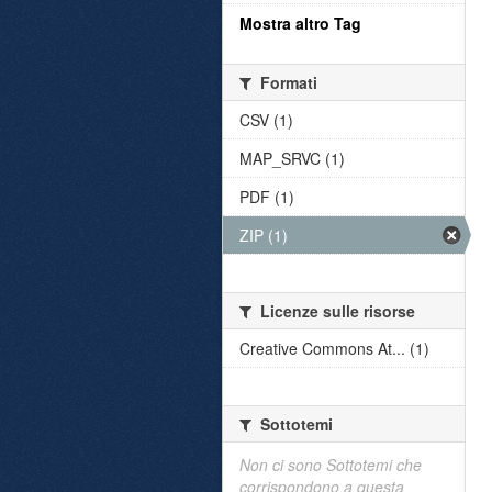
Mostra altro Tag
Formati
CSV (1)
MAP_SRVC (1)
PDF (1)
ZIP (1)
Licenze sulle risorse
Creative Commons At... (1)
Sottotemi
Non ci sono Sottotemi che
corrispondono a questa