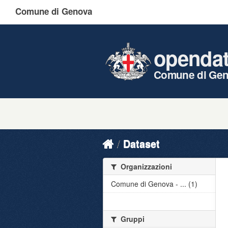
Comune di Genova
openda
Comune di Ge
Dataset
Organizzazioni
Comune di Genova - ... (1)
Gruppi