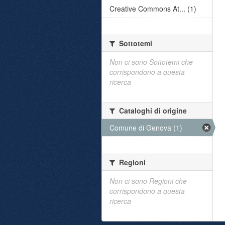
Creative Commons At... (1)
Sottotemi
Non ci sono Sottotemi che
corrispondono a questa
ricerca
Cataloghi di origine
Comune di Genova (1)
Regioni
Non ci sono Regioni che
corrispondono a questa
ricerca