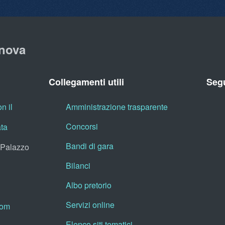
nova
Collegamenti utili
Segu
n il
Amministrazione trasparente
Concorsi
ata
Bandi di gara
, Palazzo
Bilanci
Albo pretorio
Servizi online
oom
Elenco siti tematici