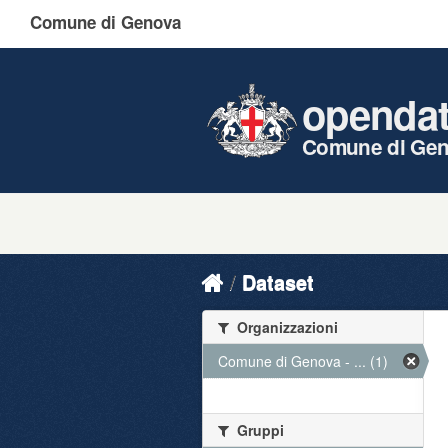
Comune di Genova
openda
Comune di Ge
Dataset
Organizzazioni
Comune di Genova - ... (1)
Gruppi