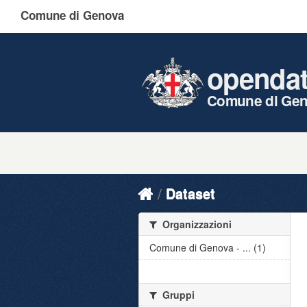
Comune di Genova
openda
Comune di Ge
Dataset
Organizzazioni
Comune di Genova - ... (1)
Gruppi