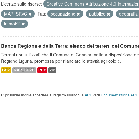
Licenze sulle risorse:
Creative Commons Attribuzione 4.0 Internazio
MAP_SRVC
Tag:
occupazione
pubblico
geografia
immobili
Banca Regionale della Terra: elenco dei terreni del Comun
Terreni non utilizzati che il Comune di Genova mette a disposizione dell
Regione Liguria, promossa per rilanciare le attività agricole e...
CSV
MAP_SRVC
PDF
ZIP
E' possibile inoltre accedere al registro usando le
API
(vedi
Documentazione API
).