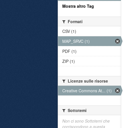
Mostra altro Tag
Formati
CSV (1)
MAP_SRVC (1)
PDF (1)
ZIP (1)
Licenze sulle risorse
Creative Commons At... (1)
Sottotemi
Non ci sono Sottotemi che
corrispondono a questa