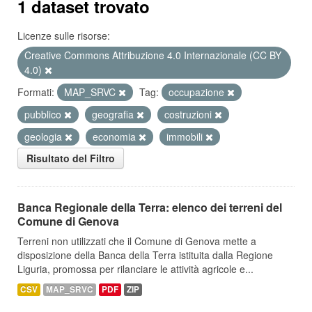
1 dataset trovato
Licenze sulle risorse:
Creative Commons Attribuzione 4.0 Internazionale (CC BY
4.0)
Formati:
MAP_SRVC
Tag:
occupazione
pubblico
geografia
costruzioni
geologia
economia
immobili
Risultato del Filtro
Banca Regionale della Terra: elenco dei terreni del
Comune di Genova
Terreni non utilizzati che il Comune di Genova mette a
disposizione della Banca della Terra istituita dalla Regione
Liguria, promossa per rilanciare le attività agricole e...
CSV
MAP_SRVC
PDF
ZIP