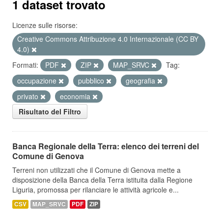
1 dataset trovato
Licenze sulle risorse:
Creative Commons Attribuzione 4.0 Internazionale (CC BY
4.0)
Formati:
PDF
ZIP
MAP_SRVC
Tag:
occupazione
pubblico
geografia
privato
economia
Risultato del Filtro
Banca Regionale della Terra: elenco dei terreni del
Comune di Genova
Terreni non utilizzati che il Comune di Genova mette a
disposizione della Banca della Terra istituita dalla Regione
Liguria, promossa per rilanciare le attività agricole e...
CSV
MAP_SRVC
PDF
ZIP