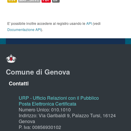
E' possibile inoltre accedere al registro usando le
API
(vedi
Documentazione API
).
Comune di Genova
Contatti
URP - Ufficio Relazioni con il Pubblico
Posta Elettronica Certificata
Numero Unico: 010.1010
Indirizzo: Via Garibaldi 9, Palazzo Tursi, 16124
Genova
P. Iva: 00856930102