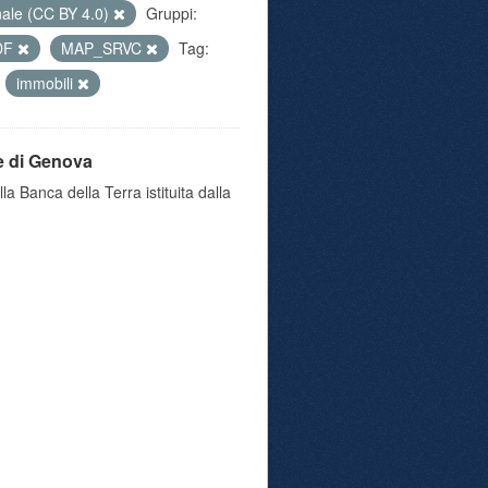
nale (CC BY 4.0)
Gruppi:
DF
MAP_SRVC
Tag:
immobili
e di Genova
a Banca della Terra istituita dalla