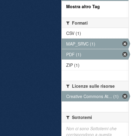
Mostra altro Tag
Formati
CSV (1)
MAP_SRVC (1)
PDF (1)
ZIP (1)
Licenze sulle risorse
Creative Commons At... (1)
Sottotemi
Non ci sono Sottotemi che
corrispondono a questa