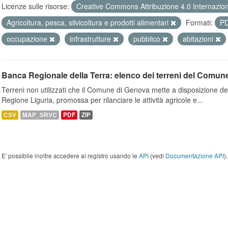
Licenze sulle risorse:
Creative Commons Attribuzione 4.0 Internazio
Agricoltura, pesca, silvicoltura e prodotti alimentari
Formati:
P
occupazione
infrastrutture
pubblico
abitazioni
Banca Regionale della Terra: elenco dei terreni del Comun
Terreni non utilizzati che il Comune di Genova mette a disposizione dell
Regione Liguria, promossa per rilanciare le attività agricole e...
CSV
MAP_SRVC
PDF
ZIP
E' possibile inoltre accedere al registro usando le
API
(vedi
Documentazione API
).