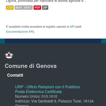
Liguria, promossa per rilanciare le attività agricole e...
CSV
MAP_SRVC
PDF
ZIP
E' possibile inoltre accedere al registro usando le
API
(vedi
Documentazione API
).
Comune di Genova
Contatti
URP - Ufficio Relazioni con il Pubblico
Posta Elettronica Certificata
Numero Unico: 010.1010
Indirizzo: Via Garibaldi 9, Palazzo Tursi, 16124
Genova