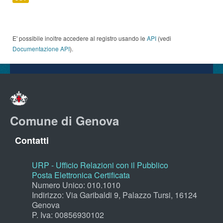
E' possibile inoltre accedere al registro usando le
API
(vedi
Documentazione API
).
Comune di Genova
Contatti
URP - Ufficio Relazioni con il Pubblico
Posta Elettronica Certificata
Numero Unico: 010.1010
Indirizzo: Via Garibaldi 9, Palazzo Tursi, 16124
Genova
P. Iva: 00856930102