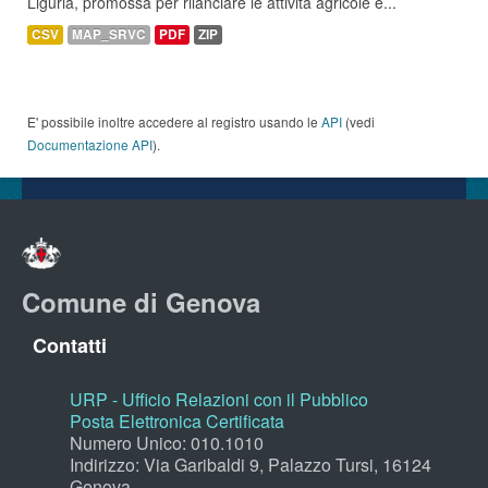
Liguria, promossa per rilanciare le attività agricole e...
CSV
MAP_SRVC
PDF
ZIP
E' possibile inoltre accedere al registro usando le
API
(vedi
Documentazione API
).
Comune di Genova
Contatti
URP - Ufficio Relazioni con il Pubblico
Posta Elettronica Certificata
Numero Unico: 010.1010
Indirizzo: Via Garibaldi 9, Palazzo Tursi, 16124
Genova