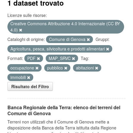
1 dataset trovato
Licenze sulle risorse:
Creative Commons Attribuzione 4.0 Internazionale (CC BY
4.0)
Cataloghi di origine:
Comune di Genova
Gruppi:
Agricoltura, pesca, silvicoltura e prodotti alimentari
Formati:
PDF
MAP_SRVC
Tag:
occupazione
pubblico
abitazioni
immobili
Risultato del Filtro
Banca Regionale della Terra: elenco dei terreni del
Comune di Genova
Terreni non utilizzati che il Comune di Genova mette a
disposizione della Banca della Terra istituita dalla Regione