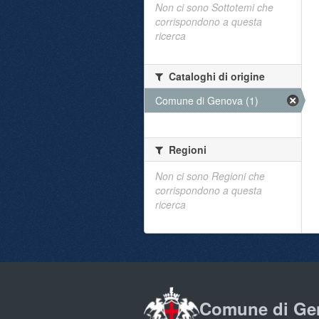
Non ci sono Sottotemi che
corrispondono a questa
ricerca
Cataloghi di origine
Comune di Genova (1)
Regioni
Non ci sono Regioni che
corrispondono a questa
ricerca
Comune di Ge