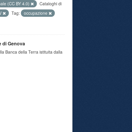
nale (CC BY 4.0)
Cataloghi di
V
Tag:
occupazione
e di Genova
a Banca della Terra istituita dalla