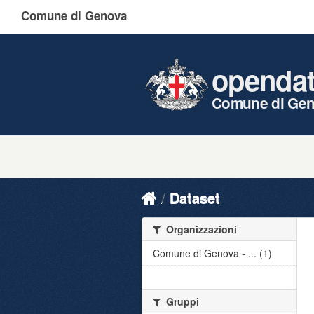
Comune di Genova
openda
Comune di Ge
Dataset
Organizzazioni
Comune di Genova - ... (1)
Gruppi