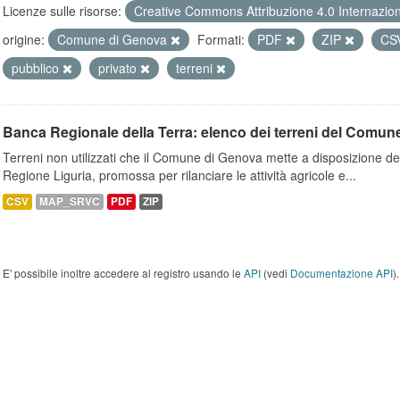
Licenze sulle risorse:
Creative Commons Attribuzione 4.0 Internazio
origine:
Comune di Genova
Formati:
PDF
ZIP
CS
pubblico
privato
terreni
Banca Regionale della Terra: elenco dei terreni del Comun
Terreni non utilizzati che il Comune di Genova mette a disposizione dell
Regione Liguria, promossa per rilanciare le attività agricole e...
CSV
MAP_SRVC
PDF
ZIP
E' possibile inoltre accedere al registro usando le
API
(vedi
Documentazione API
).