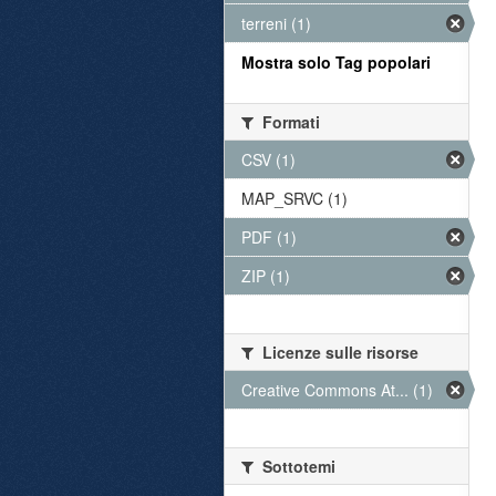
terreni (1)
Mostra solo Tag popolari
Formati
CSV (1)
MAP_SRVC (1)
PDF (1)
ZIP (1)
Licenze sulle risorse
Creative Commons At... (1)
Sottotemi