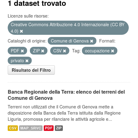
1 dataset trovato
Licenze sulle risorse:
Creative Commons Attribuzione 4.0 Internazionale (CC BY
4.0)
Cataloghi di origine:
Comune di Genova
Formati:
PDF
ZIP
CSV
Tag:
occupazione
privato
Risultato del Filtro
Banca Regionale della Terra: elenco dei terreni del
Comune di Genova
Terreni non utilizzati che il Comune di Genova mette a
disposizione della Banca della Terra istituita dalla Regione
Liguria, promossa per rilanciare le attività agricole e...
CSV
MAP_SRVC
PDF
ZIP