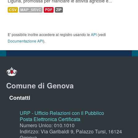
Liguria, promossa per rilanciare le attività agricole e...
CSV
MAP_SRVC
PDF
ZIP
E' possibile inoltre accedere al registro usando le
API
(vedi
Documentazione API
).
Comune di Genova
Contatti
URP - Ufficio Relazioni con il Pubblico
Posta Elettronica Certificata
Numero Unico: 010.1010
Indirizzo: Via Garibaldi 9, Palazzo Tursi, 16124
Genova