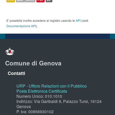
E' possibile inoltre accedere al registro usando le
API
(vedi
Documentazione API
).
Comune di Genova
Contatti
URP - Ufficio Relazioni con il Pubblico
Posta Elettronica Certificata
Numero Unico: 010.1010
Indirizzo: Via Garibaldi 9, Palazzo Tursi, 16124
Genova
P. Iva: 00856930102