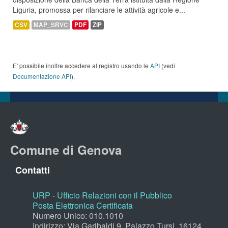
Liguria, promossa per rilanciare le attività agricole e...
CSV
MAP_SRVC
PDF
ZIP
E' possibile inoltre accedere al registro usando le
API
(vedi
Documentazione API
).
Comune di Genova
Contatti
URP - Ufficio Relazioni con il Pubblico
Posta Elettronica Certificata
Numero Unico: 010.1010
Indirizzo: Via Garibaldi 9, Palazzo Tursi, 16124