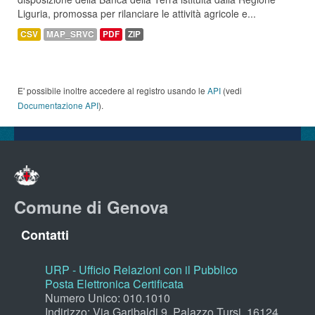
Liguria, promossa per rilanciare le attività agricole e...
CSV
MAP_SRVC
PDF
ZIP
E' possibile inoltre accedere al registro usando le
API
(vedi
Documentazione API
).
Comune di Genova
Contatti
URP - Ufficio Relazioni con il Pubblico
Posta Elettronica Certificata
Numero Unico: 010.1010
Indirizzo: Via Garibaldi 9, Palazzo Tursi, 16124