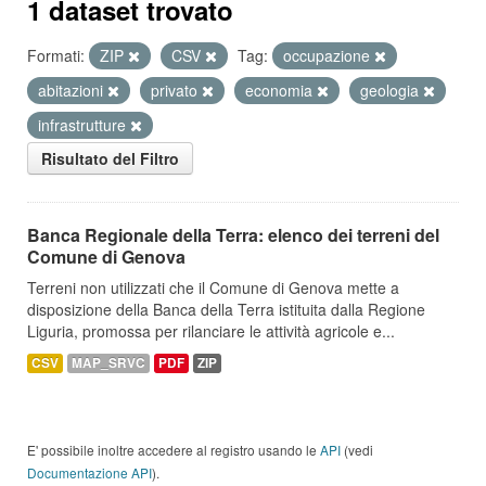
1 dataset trovato
Formati:
ZIP
CSV
Tag:
occupazione
abitazioni
privato
economia
geologia
infrastrutture
Risultato del Filtro
Banca Regionale della Terra: elenco dei terreni del
Comune di Genova
Terreni non utilizzati che il Comune di Genova mette a
disposizione della Banca della Terra istituita dalla Regione
Liguria, promossa per rilanciare le attività agricole e...
CSV
MAP_SRVC
PDF
ZIP
E' possibile inoltre accedere al registro usando le
API
(vedi
Documentazione API
).