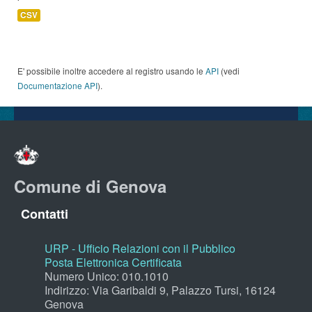
CSV
E' possibile inoltre accedere al registro usando le
API
(vedi
Documentazione API
).
Comune di Genova
Contatti
URP - Ufficio Relazioni con il Pubblico
Posta Elettronica Certificata
Numero Unico: 010.1010
Indirizzo: Via Garibaldi 9, Palazzo Tursi, 16124
Genova