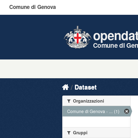
Comune di Genova
openda
Comune di Ge
Dataset
Organizzazioni
Comune di Genova - ... (1)
Gruppi