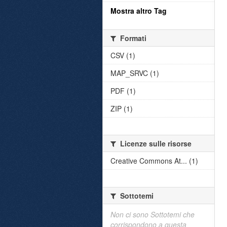
Mostra altro Tag
Formati
CSV (1)
MAP_SRVC (1)
PDF (1)
ZIP (1)
Licenze sulle risorse
Creative Commons At... (1)
Sottotemi
Non ci sono Sottotemi che
corrispondono a questa