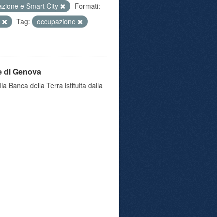
azione e Smart City
Formati:
i
Tag:
occupazione
e di Genova
a Banca della Terra istituita dalla