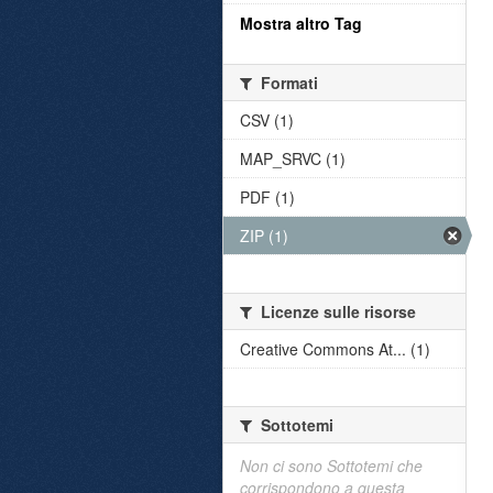
Mostra altro Tag
Formati
CSV (1)
MAP_SRVC (1)
PDF (1)
ZIP (1)
Licenze sulle risorse
Creative Commons At... (1)
Sottotemi
Non ci sono Sottotemi che
corrispondono a questa