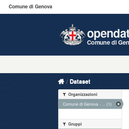
Comune di Genova
openda
Comune di Ge
Dataset
Organizzazioni
Comune di Genova - ... (1)
Gruppi