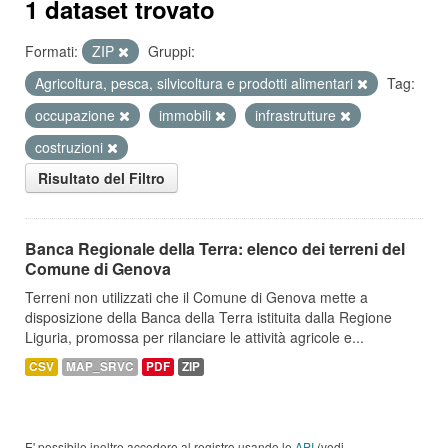
1 dataset trovato
Formati:
ZIP
Gruppi:
Agricoltura, pesca, silvicoltura e prodotti alimentari
Tag:
occupazione
immobili
infrastrutture
costruzioni
Risultato del Filtro
Banca Regionale della Terra: elenco dei terreni del
Comune di Genova
Terreni non utilizzati che il Comune di Genova mette a
disposizione della Banca della Terra istituita dalla Regione
Liguria, promossa per rilanciare le attività agricole e...
CSV
MAP_SRVC
PDF
ZIP
E' possibile inoltre accedere al registro usando le
API
(vedi