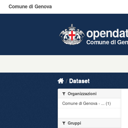
Comune di Genova
openda
Comune di Ge
Dataset
Organizzazioni
Comune di Genova - ... (1)
Gruppi