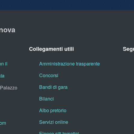
nova
Collegamenti utili
Segu
n il
Amministrazione trasparente
Concorsi
ata
Bandi di gara
, Palazzo
Bilanci
Albo pretorio
Servizi online
oom
Elenco siti tematici