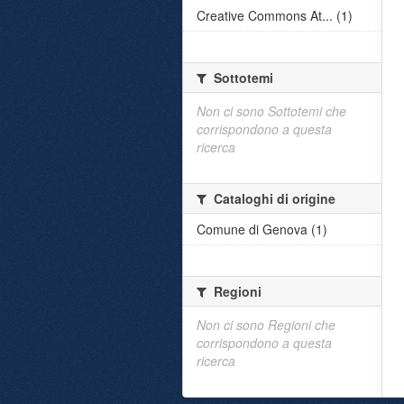
Creative Commons At... (1)
Sottotemi
Non ci sono Sottotemi che
corrispondono a questa
ricerca
Cataloghi di origine
Comune di Genova (1)
Regioni
Non ci sono Regioni che
corrispondono a questa
ricerca