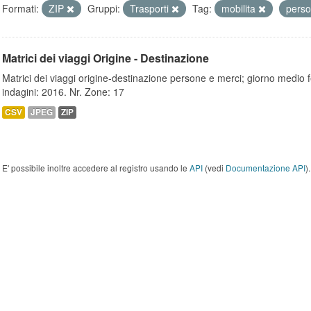
Formati:
ZIP
Gruppi:
Trasporti
Tag:
mobilita
pers
Matrici dei viaggi Origine - Destinazione
Matrici dei viaggi origine-destinazione persone e merci; giorno medio f
indagini: 2016. Nr. Zone: 17
CSV
JPEG
ZIP
E' possibile inoltre accedere al registro usando le
API
(vedi
Documentazione API
).