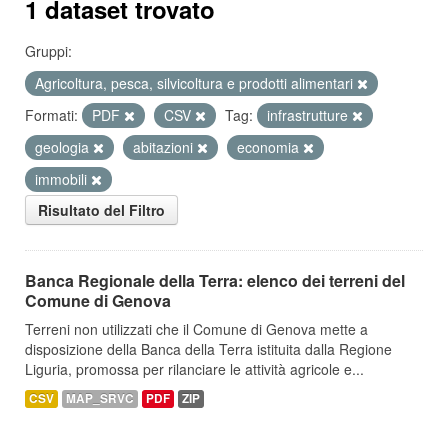
1 dataset trovato
Gruppi:
Agricoltura, pesca, silvicoltura e prodotti alimentari
Formati:
PDF
CSV
Tag:
infrastrutture
geologia
abitazioni
economia
immobili
Risultato del Filtro
Banca Regionale della Terra: elenco dei terreni del
Comune di Genova
Terreni non utilizzati che il Comune di Genova mette a
disposizione della Banca della Terra istituita dalla Regione
Liguria, promossa per rilanciare le attività agricole e...
CSV
MAP_SRVC
PDF
ZIP