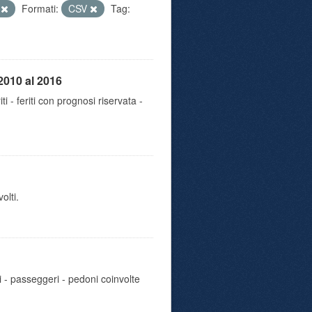
e
Formati:
CSV
Tag:
2010 al 2016
iti - feriti con prognosi riservata -
olti.
i - passeggeri - pedoni coinvolte