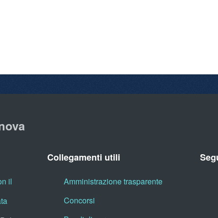
nova
Collegamenti utili
Segu
n il
Amministrazione trasparente
Concorsi
ata