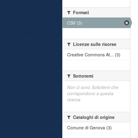
Formati
CSV (3)
Licenze sulle risorse
Creative Commons At... (3)
Sottotemi
Non ci sono Sottotemi che
corrispondono a questa
ricerca
Cataloghi di origine
Comune di Genova (3)